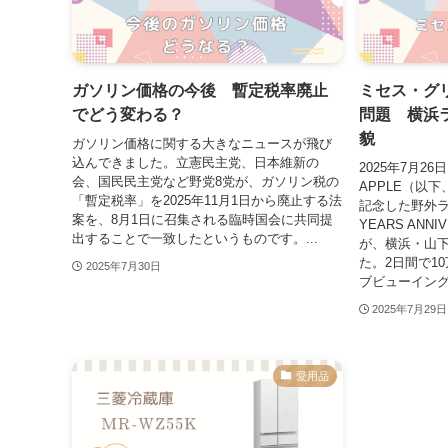
ガソリン価格の今後 暫定税率廃止
ミセス・グ
でどう変わる？
問題 横浜
貌
ガソリン価格に関する大きなニュースが飛び
込んできました。立憲民主党、日本維新の
2025年7月26日
会、国民民主党など野党8党が、ガソリン税の
APPLE（以
「暫定税率」を2025年11月1日から廃止する法
記念した野外ライ
案を、8月1日に召集される臨時国会に共同提
YEARS ANNI
出することで一致したというものです。...
が、横浜・山
た。2日間で1
2025年7月30日
ブビューイングで
2025年7月29日
愛用品