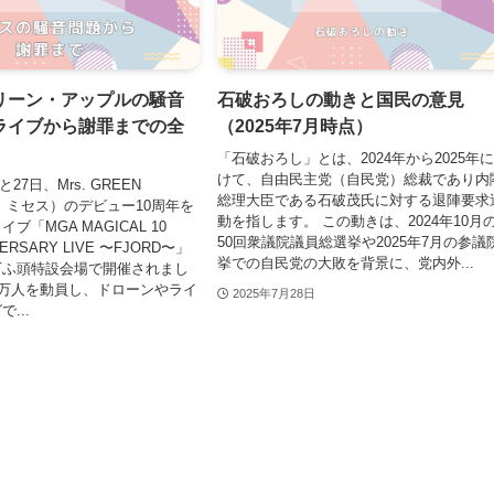
リーン・アップルの騒音
石破おろしの動きと国民の意見
ライブから謝罪までの全
（2025年7月時点）
「石破おろし」とは、2024年から2025年
けて、自由民主党（自民党）総裁であり内
と27日、Mrs. GREEN
総理大臣である石破茂氏に対する退陣要求
下、ミセス）のデビュー10周年を
動を指します。 この動きは、2024年10月
ブ「MGA MAGICAL 10
50回衆議院議員総選挙や2025年7月の参議
VERSARY LIVE 〜FJORD〜」
挙での自民党の大敗を背景に、党内外...
下ふ頭特設会場で開催されまし
0万人を動員し、ドローンやライ
2025年7月28日
...