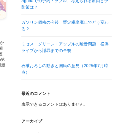
Agodaでの予約トラブル、考えられる原因と予
防策は？
ガソリン価格の今後 暫定税率廃止でどう変わ
る？
にか
ミセス・グリーン・アップルの騒音問題 横浜
閣
ライブから謝罪までの全貌
運
の第
院選
石破おろしの動きと国民の意見（2025年7月時
点）
最近のコメント
表示できるコメントはありません。
アーカイブ