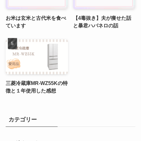
お米は玄米と古代米を食べ
【4毒抜き】夫が痩せた話
ています
と暴君ハバネロの話
三菱冷蔵庫MR-WZ55Kの特
徴と１年使用した感想
カテゴリー