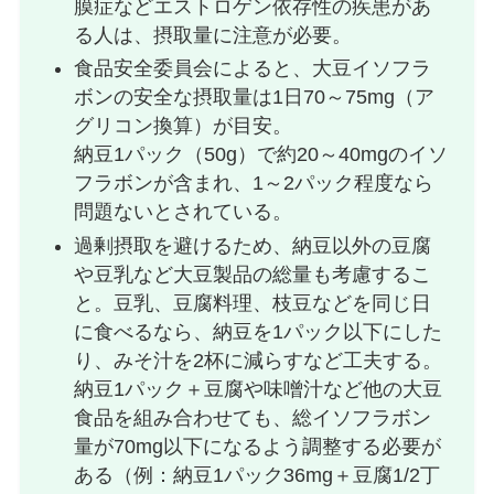
膜症などエストロゲン依存性の疾患があ
る人は、摂取量に注意が必要。
食品安全委員会によると、大豆イソフラ
ボンの安全な摂取量は1日70～75mg（ア
グリコン換算）が目安。
納豆1パック（50g）で約20～40mgのイソ
フラボンが含まれ、1～2パック程度なら
問題ないとされている。
過剰摂取を避けるため、納豆以外の豆腐
や豆乳など大豆製品の総量も考慮するこ
と。豆乳、豆腐料理、枝豆などを同じ日
に食べるなら、納豆を1パック以下にした
り、みそ汁を2杯に減らすなど工夫する。
納豆1パック＋豆腐や味噌汁など他の大豆
食品を組み合わせても、総イソフラボン
量が70mg以下になるよう調整する必要が
ある（例：納豆1パック36mg＋豆腐1/2丁