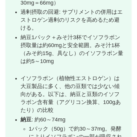
30mg＝66mg）
過剰摂取の回避: サプリメントの併用はエ
ストロゲン過剰のリスクを高めるため避
ける。
納豆1パック＋みそ汁3杯でイソフラボン
摂取量は約60mgと安全範囲。みそ汁1杯
（みそ約15g、具なし）のイソフラボン量
は約5～10mg
イソフラボン（植物性エストロゲン）は
大豆製品に多く、他の豆類では少ない傾
向がある。以下は、納豆と豆類のイソフ
ラボン含有量（アグリコン換算、100gあ
たり）の比較
納豆
: 約60～74mg
1パック（50g）で約30～37mg。発酵
によりイソフラボンの一部が吸収され